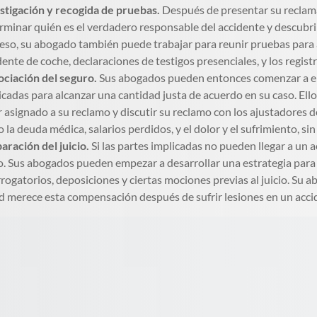
stigación y recogida de pruebas.
Después de presentar su reclamaci
rminar quién es el verdadero responsable del accidente y descubrir
eso, su abogado también puede trabajar para reunir pruebas para a
dente de coche, declaraciones de testigos presenciales, y los regist
ciación del seguro.
Sus abogados pueden entonces comenzar a en
icadas para alcanzar una cantidad justa de acuerdo en su caso. Ello
r asignado a su reclamo y discutir su reclamo con los ajustadores d
 la deuda médica, salarios perdidos, y el dolor y el sufrimiento, sin
aración del juicio.
Si las partes implicadas no pueden llegar a un 
io. Sus abogados pueden empezar a desarrollar una estrategia par
rrogatorios, deposiciones y ciertas mociones previas al juicio. S
d merece esta compensación después de sufrir lesiones en un acci