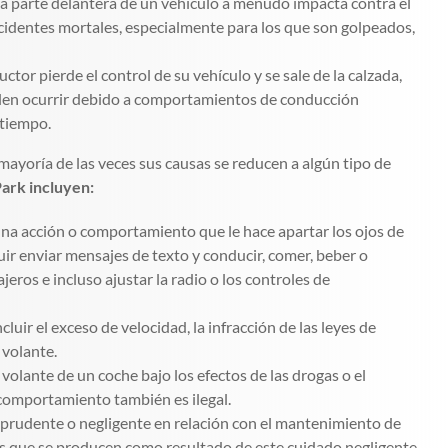
. La parte delantera de un vehículo a menudo impacta contra el
accidentes mortales, especialmente para los que son golpeados,
or pierde el control de su vehículo y se sale de la calzada,
uelen ocurrir debido a comportamientos de conducción
 tiempo.
mayoría de las veces sus causas se reducen a algún tipo de
ark incluyen:
na acción o comportamiento que le hace apartar los ojos de
ir enviar mensajes de texto y conducir, comer, beber o
jeros e incluso ajustar la radio o los controles de
ir el exceso de velocidad, la infracción de las leyes de
 volante.
olante de un coche bajo los efectos de las drogas o el
 comportamiento también es ilegal.
imprudente o negligente en relación con el mantenimiento de
es que se producen como resultado de este cuidado negligente