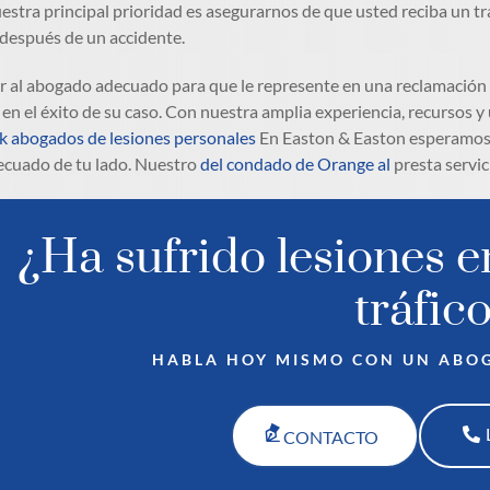
uestra principal prioridad es asegurarnos de que usted reciba un tra
después de un accidente.
r al abogado adecuado para que le represente en una reclamación 
l en el éxito de su caso. Con nuestra amplia experiencia, recursos 
k abogados de lesiones personales
En Easton & Easton esperamos b
ecuado de tu lado. Nuestro
del condado de Orange al
presta servic
¿Ha sufrido lesiones e
tráfic
HABLA HOY MISMO CON UN ABO
CONTACTO