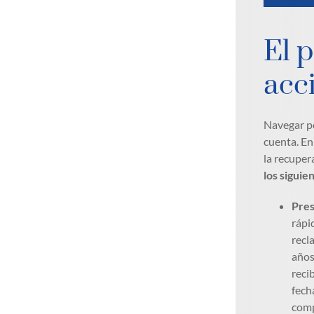
El 
acci
Navegar po
cuenta. En
la recuper
los siguie
Pres
rápi
recl
años
reci
fech
comp