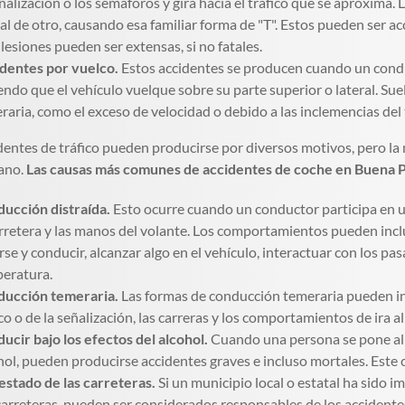
eñalización o los semáforos y gira hacia el tráfico que se aproxima
ral de otro, causando esa familiar forma de "T". Estos pueden ser 
s lesiones pueden ser extensas, si no fatales.
dentes por vuelco.
Estos accidentes se producen cuando un conduct
endo que el vehículo vuelque sobre su parte superior o lateral. S
raria, como el exceso de velocidad o debido a las inclemencias del
dentes de tráfico pueden producirse por diversos motivos, pero la 
ano.
Las causas más comunes de accidentes de coche en Buena P
ucción distraída.
Esto ocurre cuando un conductor participa en u
arretera y las manos del volante. Los comportamientos pueden inclu
rse y conducir, alcanzar algo en el vehículo, interactuar con los pasa
eratura.
ucción temeraria.
Las formas de conducción temeraria pueden inclu
ico o de la señalización, las carreras y los comportamientos de ira al
ucir bajo los efectos del alcohol.
Cuando una persona se pone al v
hol, pueden producirse accidentes graves e incluso mortales. Este
estado de las carreteras.
Si un municipio local o estatal ha sido 
carreteras, pueden ser considerados responsables de los accident