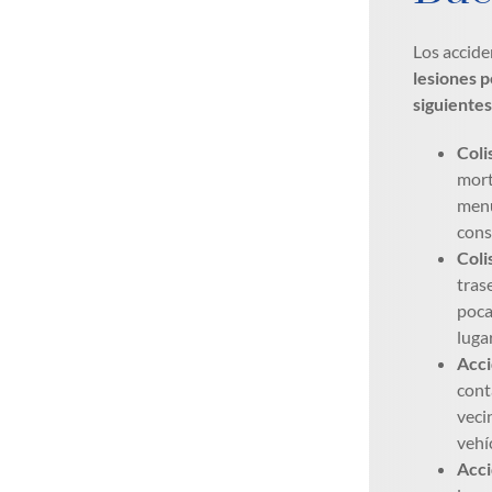
Los accide
lesiones p
siguientes
Coli
mort
menu
cons
Coli
tras
poca
luga
Acci
cont
veci
vehí
Acci