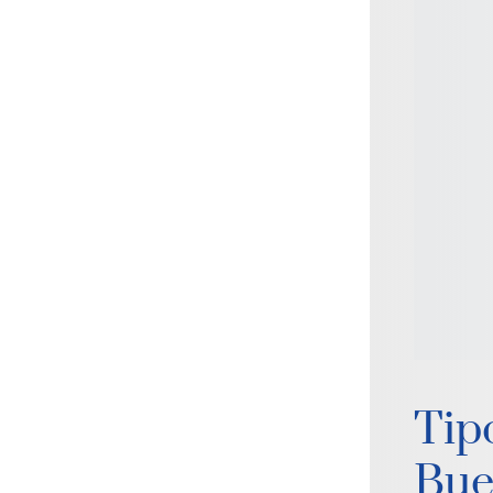
Tip
Bue