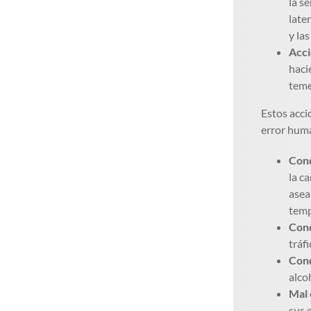
la s
late
y la
Acci
haci
teme
Estos acci
error hum
Cond
la c
asea
temp
Cond
tráf
Cond
alco
Mal 
sus 