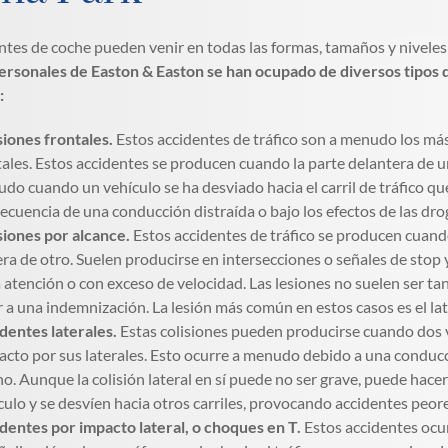
ntes de coche pueden venir en todas las formas, tamaños y nivele
ersonales de Easton & Easton se han ocupado de diversos tipos de
:
siones frontales.
Estos accidentes de tráfico son a menudo los má
ales. Estos accidentes se producen cuando la parte delantera de un
do cuando un vehículo se ha desviado hacia el carril de tráfico que
ecuencia de una conducción distraída o bajo los efectos de las drog
siones por alcance.
Estos accidentes de tráfico se producen cuando
era de otro. Suelen producirse en intersecciones o señales de stop 
 atención o con exceso de velocidad. Las lesiones no suelen ser tan
r a una indemnización. La lesión más común en estos casos es el lat
dentes laterales.
Estas colisiones pueden producirse cuando dos v
acto por sus laterales. Esto ocurre a menudo debido a una conducció
no. Aunque la colisión lateral en sí puede no ser grave, puede hac
culo y se desvíen hacia otros carriles, provocando accidentes peore
dentes por impacto lateral, o choques en T.
Estos accidentes ocur