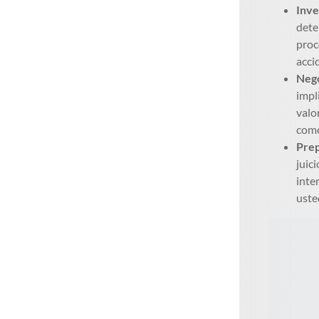
Inve
dete
proc
acci
Nego
impl
valo
como
Prep
juic
inte
uste