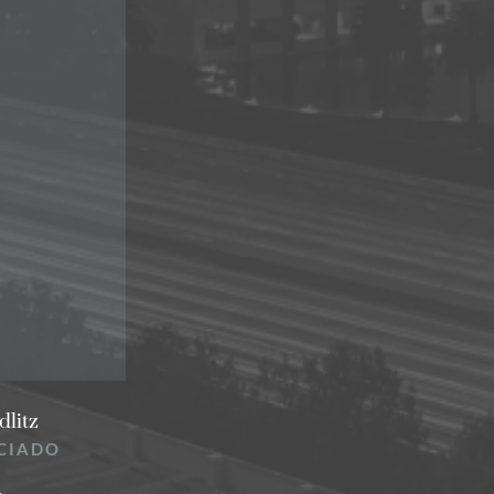
dlitz
CIADO