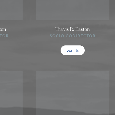
ton
Travis R. Easton
CTOR
SOCIO CODIRECTOR
Lea más