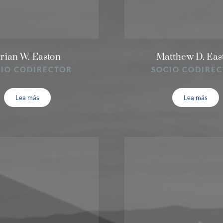
rian W. Easton
Matthew D. Eas
IO CODIRECTOR
SOCIO CODIRE
Lea más
Lea más