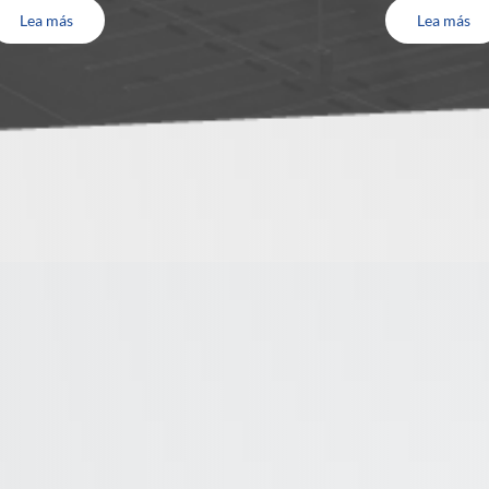
Lea más
Lea más