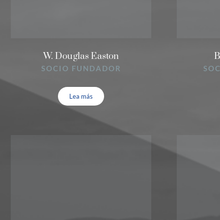
W. Douglas Easton
B
SOCIO FUNDADOR
SOC
Lea más