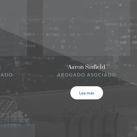
j
Aaron Sinfield
IADO
ABOGADO ASOCIADO
Lea más