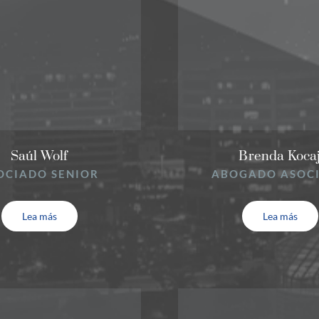
Saúl Wolf
Brenda Koca
OCIADO SENIOR
ABOGADO ASOC
Lea más
Lea más