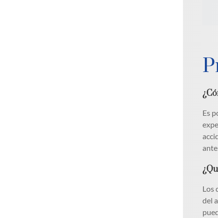
P
¿Có
Es p
expe
acci
ante
¿Qu
Los 
del 
pued