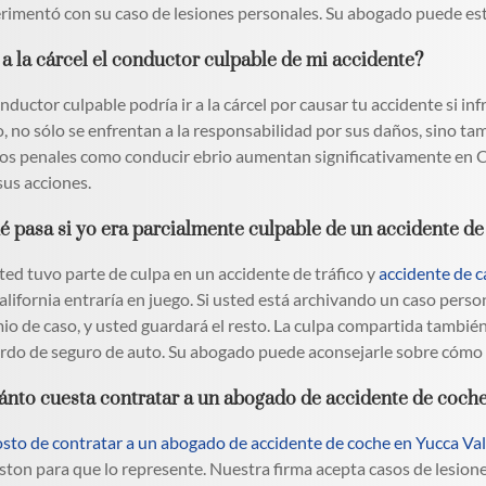
rimentó con su caso de lesiones personales. Su abogado puede estim
 a la cárcel el conductor culpable de mi accidente?
onductor culpable podría ir a la cárcel por causar tu accidente si inf
o, no sólo se enfrentan a la responsabilidad por sus daños, sino ta
tos penales como conducir ebrio aumentan significativamente en C
sus acciones.
é pasa si yo era parcialmente culpable de un accidente d
sted tuvo parte de culpa en un accidente de tráfico y
accidente de c
alifornia entraría en juego. Si usted está archivando un caso perso
io de caso, y usted guardará el resto. La culpa compartida también
rdo de seguro de auto. Su abogado puede aconsejarle sobre cómo la
ánto cuesta contratar a un abogado de accidente de coch
osto de contratar a un abogado de accidente de coche en Yucca Val
ston para que lo represente. Nuestra firma acepta casos de lesione