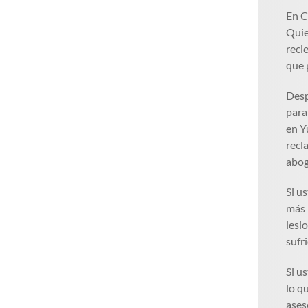
En C
Qui
reci
que 
Desp
para
en Y
recl
abog
Si u
más 
lesi
sufr
Si u
lo q
ases