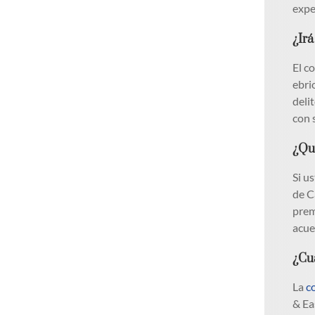
expe
¿Irá
El c
ebri
deli
con 
¿Qu
Si u
de C
prem
acue
¿Cu
La
c
& Ea