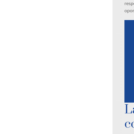
resp
opor
L
c