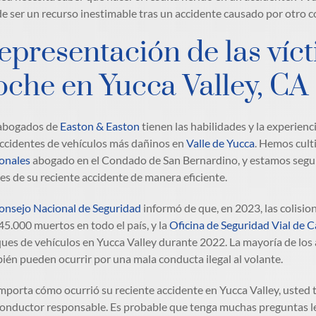
e ser un recurso inestimable tras un accidente causado por otro c
epresentación de las víc
oche en Yucca Valley, CA
abogados de
Easton & Easton
tienen las habilidades y la experienc
accidentes de vehículos más dañinos en
Valle de Yucca
. Hemos cult
onales
abogado en el Condado de San Bernardino, y estamos segu
les de su reciente accidente de manera eficiente.
nsejo Nacional de Seguridad
informó de que, en 2023, las colisio
 45.000 muertos en todo el país, y la
Oficina de Seguridad Vial de C
ues de vehículos en Yucca Valley durante 2022. La mayoría de los 
ién pueden ocurrir por una mala conducta ilegal al volante.
mporta cómo ocurrió su reciente accidente en Yucca Valley, usted 
conductor responsable. Es probable que tenga muchas preguntas le