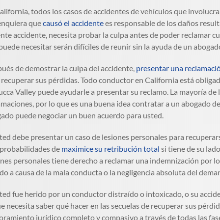
alifornia, todos los casos de accidentes de vehículos que involucran
enquiera que
causó el accidente
es responsable de los daños result
ente accidente, necesita probar la culpa antes de poder reclamar 
puede necesitar serán difíciles de reunir sin la ayuda de un abogad
ués de demostrar la culpa del accidente,
presentar una reclamació
 recuperar sus pérdidas. Todo conductor en California está obliga
ucca Valley puede ayudarle a presentar su reclamo. La mayoría de 
amaciones, por lo que es una buena idea contratar a un abogado de
ado puede negociar un buen acuerdo para usted.
sted debe presentar un caso de lesiones personales para recuperars
probabilidades de
maximice su retribución total
si tiene de su lad
ones personales tiene derecho a reclamar una indemnización por l
ido a causa de la mala conducta o la negligencia absoluta del dem
sted fue herido por un conductor distraído o intoxicado, o su accid
ue necesita saber qué hacer en las secuelas de recuperar sus pérd
oramiento jurídico completo y compasivo a través de todas las fase