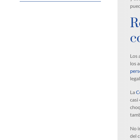
pued
R
c
Los 
los 
pers
lega
La
Co
casi
choq
tamb
No i
del 