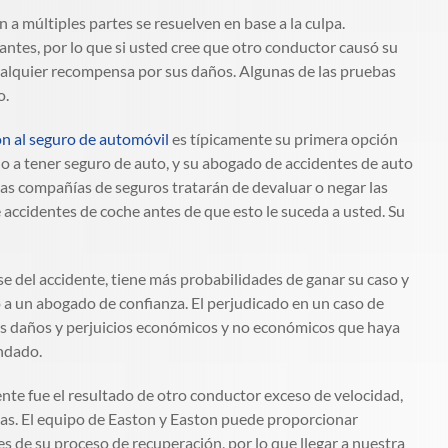
 a múltiples partes se resuelven en base a la culpa.
antes, por lo que si usted cree que otro conductor causó su
cualquier recompensa por sus daños. Algunas de las pruebas
o.
n al seguro de automóvil
es típicamente su primera opción
do a tener seguro de auto, y su abogado de accidentes de auto
las compañías de seguros tratarán de devaluar o negar las
 accidentes de coche antes de que esto le suceda a usted. Su
e del accidente, tiene más probabilidades de ganar su caso y
o a un abogado de confianza. El perjudicado en un caso de
os daños y perjuicios económicos y no económicos que haya
andado.
ente fue el resultado de otro conductor exceso de velocidad,
idas. El equipo de Easton y Easton puede proporcionar
s de su proceso de recuperación, por lo que llegar a nuestra