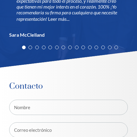
expectativas para todo el proceso, y realmente creo
proporcionó servicio al cliente de primera clase. Amera
Doug, Gabriel y Amera. Son lo que son por su
que tienen mi mejor interés en el corazón. 100% ¡Yo
también fue muy útil y fácil de tratar también.
dedicación a ofrecer un servicio de alta calidad y
-Allee
Sofía Sánchez
Dan Campbell
recomendaría su firma para cualquiera que necesite
profesionalidad a sus clientes.
representación!
Leer más...
Jeffrey N.
Ashlee A.
Vamsi P.
Sara McClelland
Contacto