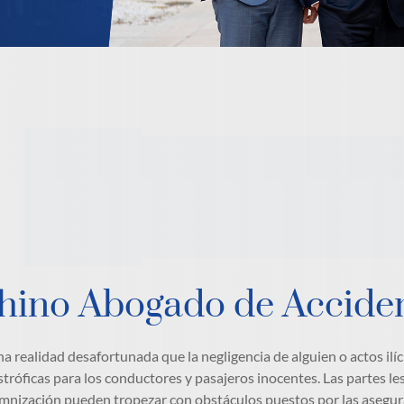
hino Abogado de Accide
na realidad desafortunada que la negligencia de alguien o actos ilí
stróficas para los conductores y pasajeros inocentes. Las partes le
mnización pueden tropezar con obstáculos puestos por las asegurad