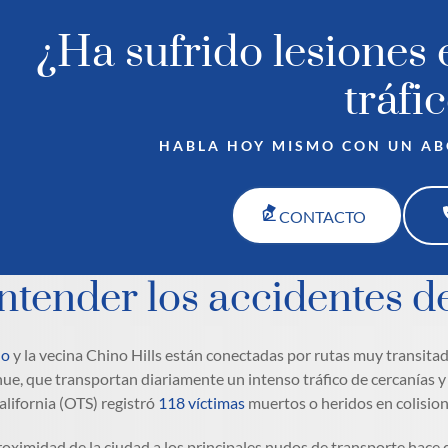
¿Ha sufrido lesiones 
tráfi
HABLA HOY MISMO CON UN A
CONTACTO
ntender los accidentes d
no
y la vecina Chino Hills están conectadas por rutas muy transitada
ue, que transportan diariamente un intenso tráfico de cercanías y 
alifornia (OTS) registró
118 víctimas
muertos o heridos en colision
roximidad de la ciudad a los principales nudos de transporte hace 