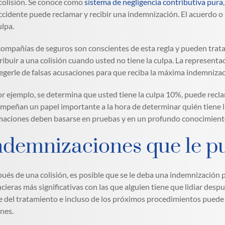
colisión. Se conoce como
sistema de negligencia contributiva pura
ccidente puede reclamar y recibir una indemnización. El acuerdo o l
ulpa.
compañías de seguros son conscientes de esta regla y pueden trat
ribuir a una colisión cuando usted no tiene la culpa. La represent
egerle de falsas acusaciones para que reciba la máxima indemnizac
por ejemplo, se determina que usted tiene la culpa 10%, puede re
mpeñan un papel importante a la hora de determinar quién tiene l
maciones deben basarse en pruebas y en un profundo conocimiento d
ndemnizaciones que le p
ués de una colisión, es posible que se le deba una indemnización po
ncieras más significativas con las que alguien tiene que lidiar desp
e del tratamiento e incluso de los próximos procedimientos puede 
ones.