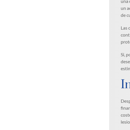
una 
un a
de c
Las 
cont
prot
Si, 
dese
esti
I
Desp
fina
cost
lesi