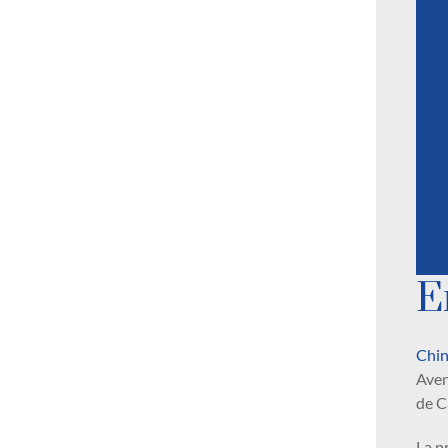
E
Chi
Aven
de C
La p