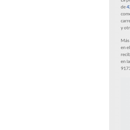
de
4
come
carr
y ot
Más 
en e
reci
en l
917