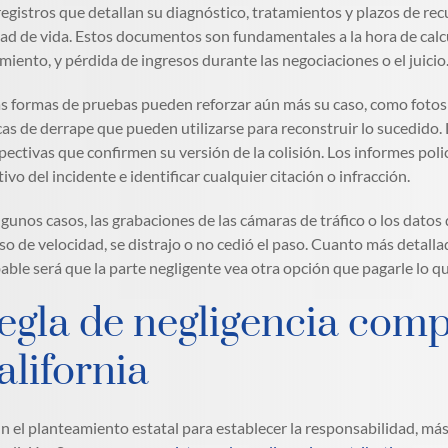
registros que detallan su diagnóstico, tratamientos y plazos de re
dad de vida. Estos documentos son fundamentales a la hora de calc
imiento, y pérdida de ingresos durante las negociaciones o el juicio
s formas de pruebas pueden reforzar aún más su caso, como fotos y 
as de derrape que pueden utilizarse para reconstruir lo sucedido. 
pectivas que confirmen su versión de la colisión. Los informes polic
tivo del incidente e identificar cualquier citación o infracción.
lgunos casos, las grabaciones de las cámaras de tráfico o los dato
so de velocidad, se distrajo o no cedió el paso. Cuanto más detall
able será que la parte negligente vea otra opción que pagarle lo qu
egla de negligencia comp
alifornia
n el planteamiento estatal para establecer la responsabilidad, má