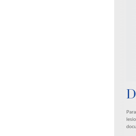
D
Para
lesi
docu