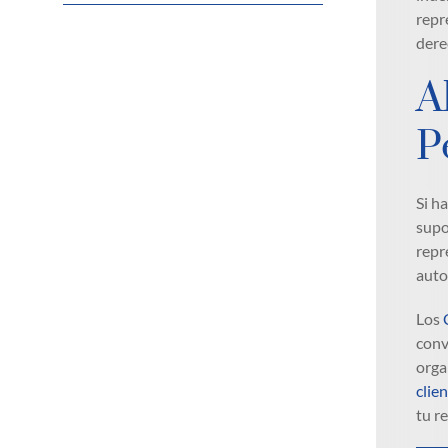
repr
dere
A
P
Si h
supo
repr
auto
Los
conv
orga
clie
tu r