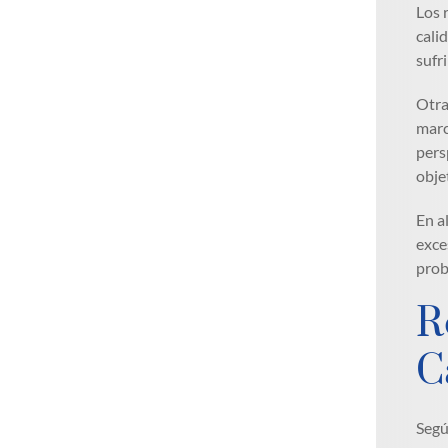
Los 
cali
sufr
Otra
marc
pers
obje
En a
exce
prob
R
C
Segú