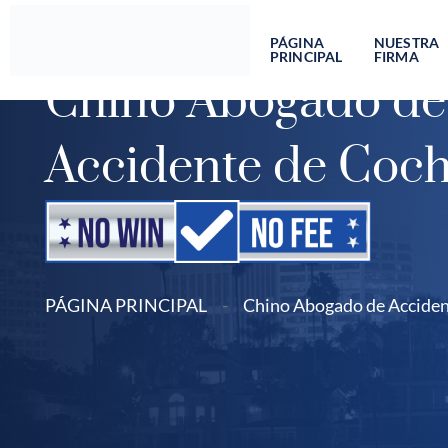
Ir
al
PÁGINA
NUESTRA
PRINCIPAL
FIRMA
contenido
Chino Abogado de
Accidente de Coc
PÁGINA PRINCIPAL
-
Chino Abogado de Acciden