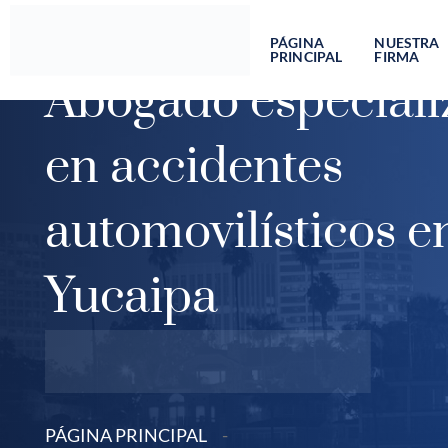
Ir
al
PÁGINA
NUESTRA
PRINCIPAL
FIRMA
contenido
Abogado especial
en accidentes
automovilísticos e
Yucaipa
PÁGINA PRINCIPAL
-