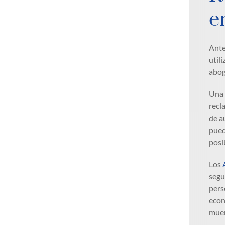
e
Ante
util
abog
Una 
recl
de a
pued
posi
Los
segu
pers
econ
muer