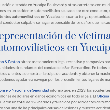
ucción distraída en Yucaipa Boulevard y otras carreteras con mucho
ones en un accidente automovilístico causado por otro conductor,
dentes automovilísticos en Yucaipa.
en cuanto tenga oportunidad. 
el conductor culpable se haga responsable de los daños que ha ca
epresentación de víctima
utomovilísticos en Yucaip
on & Easton
ofrece asesoramiento legal receptivo y compasivo para
nidades circundantes del condado de San Bernardino. En todos lo
tros clientes a demostrar la culpa del accidente y obtener la máx
podemos ayudarle a navegar por los procedimientos legales de man
nsejo Nacional de Seguridad
informa que, en 2023, los accidentes
billones de dólares en daños económicos en todo el país. El
Oficina 
ujeron un total de 128 heridos y fallecidos por accidentes de tráfi
ico son una de las principales causas de lesiones y muertes accident