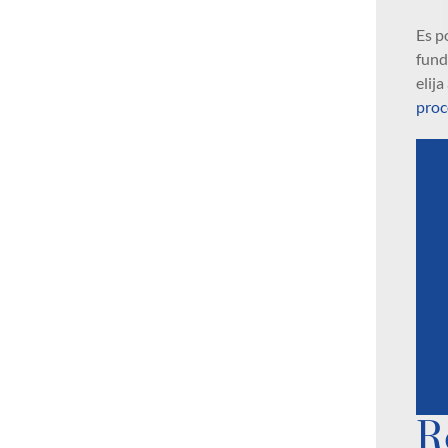
Es p
fund
elij
proc
R