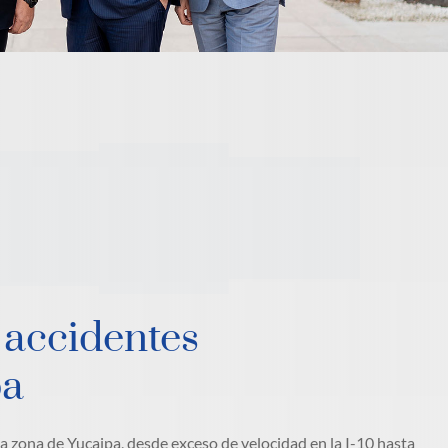
 accidentes
pa
a zona de Yucaipa, desde exceso de velocidad en la I-10 hasta