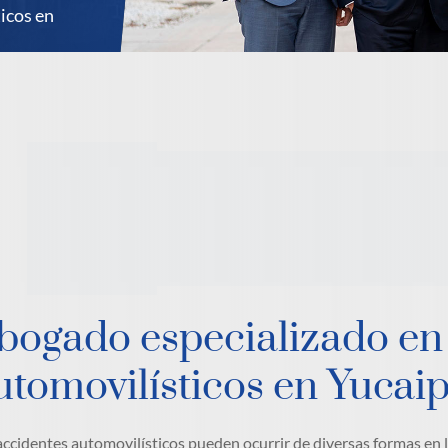
icos en
bogado especializado en
utomovilísticos en Yucai
accidentes automovilísticos pueden ocurrir de diversas formas en l