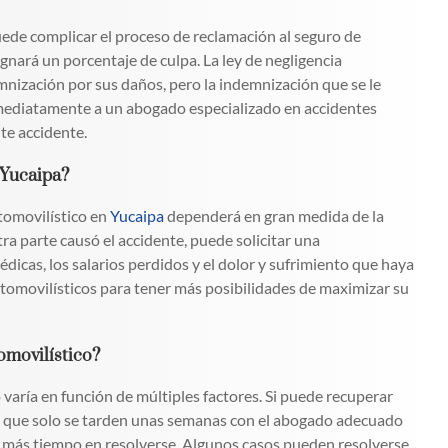
puede complicar el proceso de reclamación al seguro de
gnará un porcentaje de culpa. La ley de negligencia
nización por sus daños, pero la indemnización que se le
nmediatamente a un abogado especializado en accidentes
nte accidente.
 Yucaipa?
tomovilístico en
Yucaipa
dependerá en gran medida de la
a parte causó el accidente, puede solicitar una
édicas, los salarios perdidos y el dolor y sufrimiento que haya
tomovilísticos para tener más posibilidades de maximizar su
tomovilístico?
 varía en función de múltiples factores. Si puede recuperar
le que solo se tarden unas semanas con el abogado adecuado
á más tiempo en resolverse. Algunos casos pueden resolverse