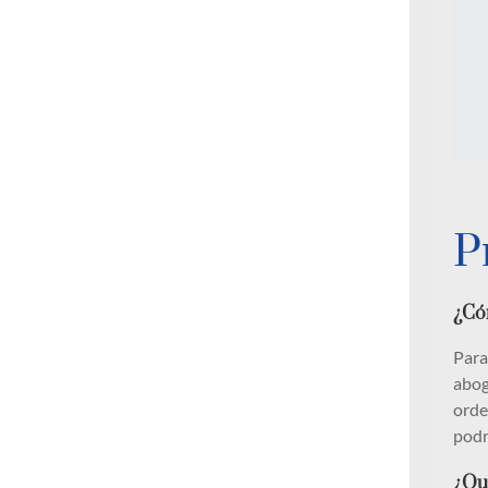
P
¿Có
Para
abog
orde
podr
¿Qu