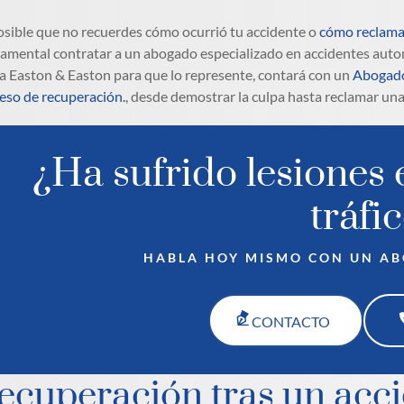
osible que no recuerdes cómo ocurrió tu accidente o
cómo reclama
amental contratar a un abogado especializado en accidentes autom
a a Easton & Easton para que lo represente, contará con un
Abogado 
eso de recuperación.
, desde demostrar la culpa hasta reclamar un
¿Ha sufrido lesiones 
tráfi
HABLA HOY MISMO CON UN A
CONTACTO
ecuperación tras un acci