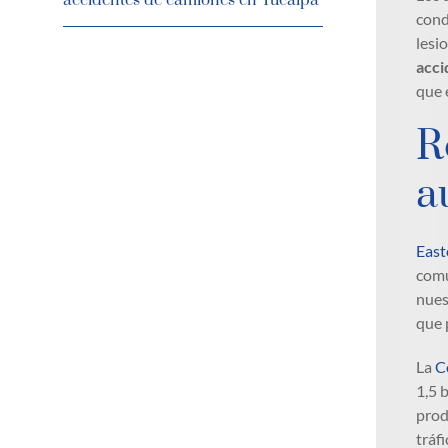
accidentes de camiones en Yucaipa
cond
lesi
acci
que 
R
a
East
comu
nues
que 
La
Co
1,5 
prod
tráf