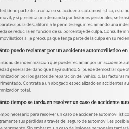
sted tiene parte de la culpa en su accidente automovilístico, esto 
móvil, y si presenta una demanda por lesiones personales, se le asi
arativa pura de California le permite seguir reclamando una indem
eda se reducirá en función de su porcentaje de culpa. Consulte i
movilísticos si le preocupa que tenga parte de la culpa en su recie
ánto puedo reclamar por un accidente automovilístico en
antidad de indemnización que puede reclamar por un accidente au
edad general del daño que haya sufrido. Si puede demostrar que otr
mnización por los gastos de reparación del vehículo, las facturas m
rimentado. Contrate a un abogado especializado en accidentes au
mnización total.
ánto tiempo se tarda en resolver un caso de accidente au
iempo necesario para resolver un caso de accidente automovilístico
gramente sus pérdidas a través del seguro de automóvil, es posib
le represente. Sin embargo, un caso de lesiones personales tardar