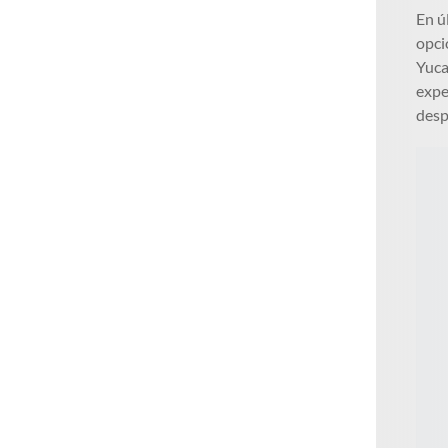
En ú
opci
Yuca
expe
desp