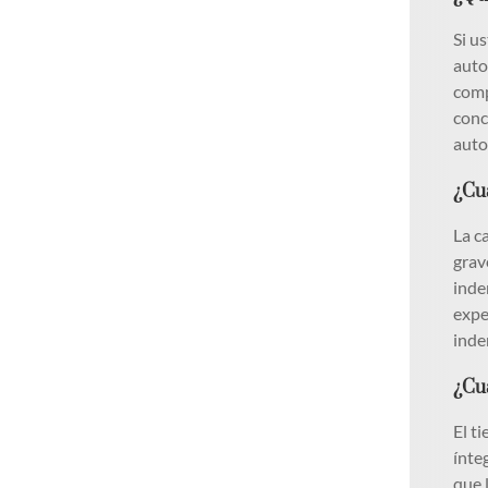
Si u
auto
comp
conc
auto
¿Cu
La c
grav
inde
expe
inde
¿Cu
El t
ínte
que 