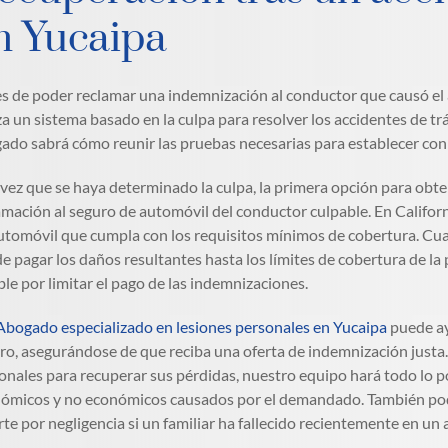
n Yucaipa
s de poder reclamar una indemnización al conductor que causó el 
iza un sistema basado en la culpa para resolver los accidentes de tr
ado sabrá cómo reunir las pruebas necesarias para establecer con 
vez que se haya determinado la culpa, la primera opción para ob
amación al seguro de automóvil del conductor culpable. En Califor
utomóvil que cumpla con los requisitos mínimos de cobertura. Cua
e pagar los daños resultantes hasta los límites de cobertura de la 
ble por limitar el pago de las indemnizaciones.
Abogado especializado en lesiones personales en Yucaipa
puede ay
ro, asegurándose de que reciba una oferta de indemnización just
onales para recuperar sus pérdidas, nuestro equipo hará todo lo p
ómicos y no económicos causados por el demandado. También po
te por negligencia si un familiar ha fallecido recientemente en un