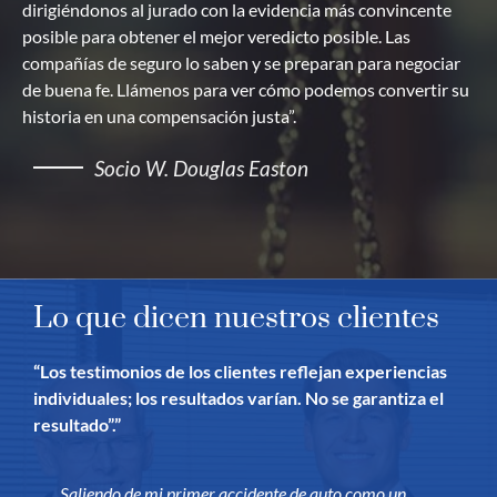
dirigiéndonos al jurado con la evidencia más convincente
posible para obtener el mejor veredicto posible. Las
compañías de seguro lo saben y se preparan para negociar
de buena fe. Llámenos para ver cómo podemos convertir su
historia en una compensación justa”.
Socio W. Douglas Easton
Lo que dicen nuestros clientes
“Los testimonios de los clientes reflejan experiencias
individuales; los resultados varían. No se garantiza el
resultado”.”
Saliendo de mi primer accidente de auto como un
¡Mi experiencia con Easton & Easton ha sido increíble!
Los he utilizado dos veces y nunca me han
¡El bufete de abogados Easton & Easton es increíble!
No podría estar más satisfecho con los servicios
Brian y todo el mundo en Easton y Easton son
Lo que un bufete de abogados increíble, hablar de ir
No puedo decir suficientes cosas increíbles acerca de
Contratar a Easton y Easton ha sido una de las mejores
Yo estaba en un accidente de coche bastante malo y
Ellos son la mejor firma de abogados en el Condado de
Brian Easton y su equipo, Gabe Mendoza y Amera
No tengo nada más que cosas buenas que decir acerca
Recomiendo encarecidamente Easton & Easton.
El mejor bufete de abogados con diferencia. Yo