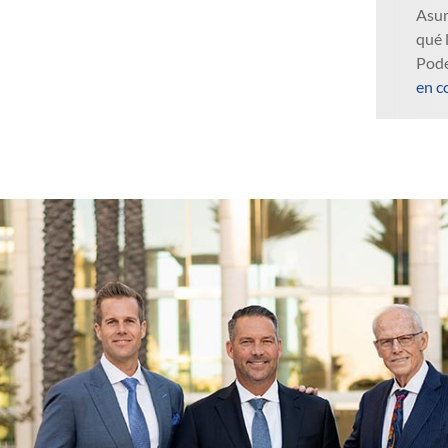
Asum
qué 
Pode
en c