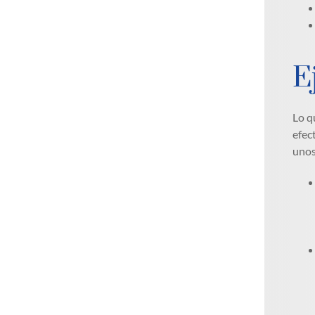
E
Lo q
efec
unos