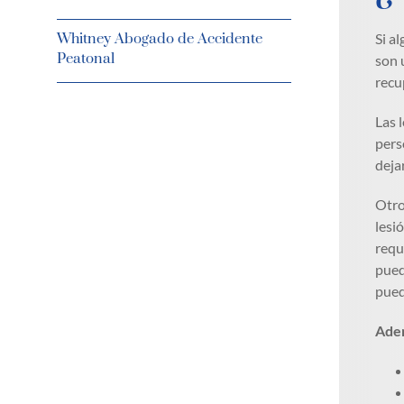
Si a
Whitney Abogado de Accidente
Peatonal
son 
recu
Las 
pers
deja
Otro
lesi
requ
pued
pued
Adem