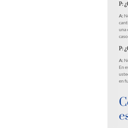
P: 
A:
Ne
cant
una 
caso
P: ¿
A:
No
En e
uste
en f
C
e