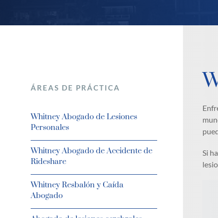
W
ÁREAS DE PRÁCTICA
Enfr
Whitney Abogado de Lesiones
mund
Personales
pued
Whitney Abogado de Accidente de
Si h
Rideshare
lesi
Whitney Resbalón y Caída
Abogado