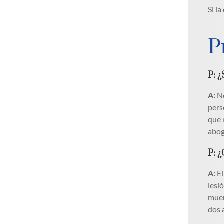
Si l
P
P: 
A:
No
pers
que 
abog
P: ¿
A:
El
lesi
muer
dos 