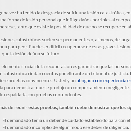
lguna vez ha tenido la desgracia de sufrir una lesión catastrófica, 
una forma de lesión personal que inflige daños horribles al cuerpo y
perarse, tanto que existe la posibilidad de que no se recupere en a
lesiones catastróficas suelen ser permanentes o, al menos, de larga
ona para peor. Puede ser difícil recuperarse de estas graves lesion
r que la lesión defina su futuro.
 elemento crucial de la recuperación es garantizar que las perso
ón catastrófica rindan cuentas por ello ante un tribunal de justici
iere pruebas convincentes. Usted y un
abogado con experiencia en
a para demostrar que se produjo un comportamiento negligente. P
e respaldarla con pruebas contundentes.
ás de reunir estas pruebas, también debe demostrar que los sigu
El demandado tenía un deber de cuidado establecido para con e
El demandado incumplió de algún modo ese deber de diligencia.