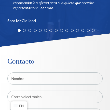
Sofía Sánchez
Dan Campbell
recomendaría su firma para cualquiera que necesite
profesionalidad a sus clientes.
representación!
Leer más...
Jeffrey N.
Ashlee A.
Vamsi P.
Sara McClelland
Contacto
EN